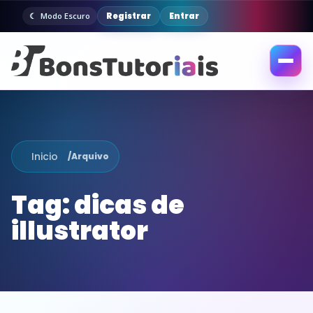
Registrar
Entrar
Modo Escuro
Abrir
menu
Inicio
/
Arquivo
Tag:
dicas de
illustrator