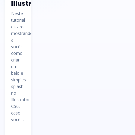
Illustrator
Neste
tutorial
estarei
mostrando
a
vocês
como
criar
um
belo e
simples
splash
no
Illustrator
CS6,
caso
você…
Ler