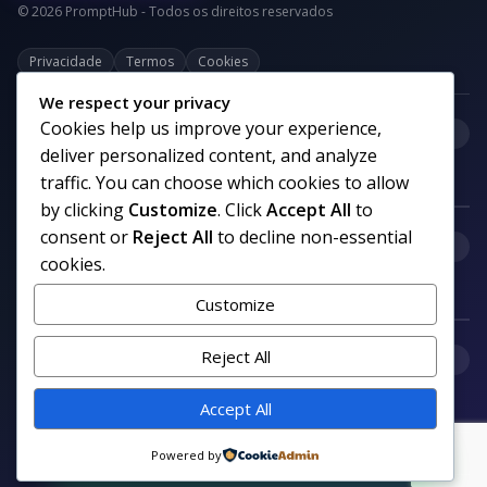
© 2026 PromptHub - Todos os direitos reservados
Privacidade
Termos
Cookies
We respect your privacy
Cookies help us improve your experience,
+
Categorias
deliver personalized content, and analyze
traffic. You can choose which cookies to allow
by clicking
Customize
. Click
Accept All
to
consent or
Reject All
to decline non-essential
+
Links uteis
cookies.
Customize
+
Reject All
Comunidade
Accept All
Siga nosso canal no WhatsApp
Powered by