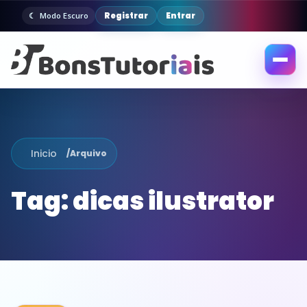
Registrar
Entrar
Modo Escuro
Abrir
menu
Inicio
/
Arquivo
Tag:
dicas ilustrator