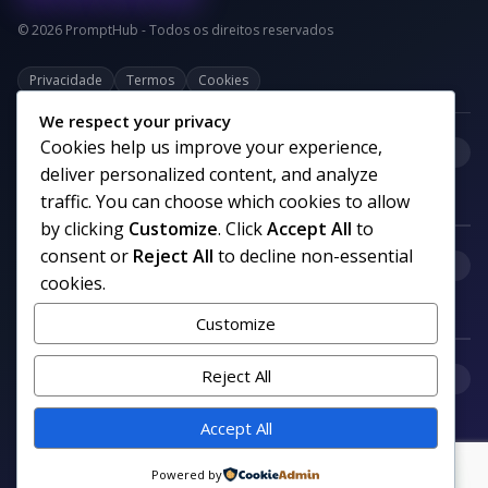
© 2026 PromptHub - Todos os direitos reservados
Privacidade
Termos
Cookies
We respect your privacy
Cookies help us improve your experience,
+
Categorias
deliver personalized content, and analyze
traffic. You can choose which cookies to allow
by clicking
Customize
. Click
Accept All
to
consent or
Reject All
to decline non-essential
+
Links uteis
cookies.
Customize
+
Reject All
Comunidade
Accept All
Siga nosso canal no WhatsApp
Powered by