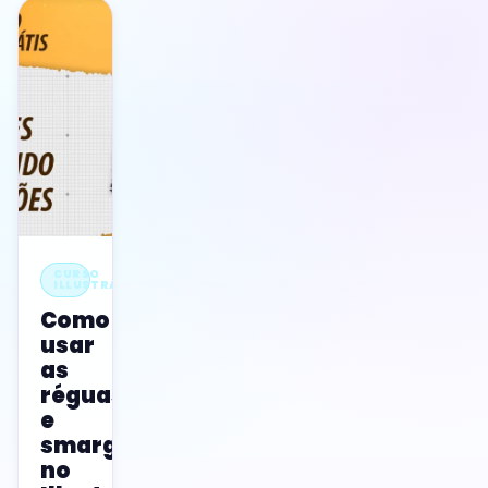
CURSO
ILLUSTRATOR
Como
usar
as
réguas
e
smarguides
no