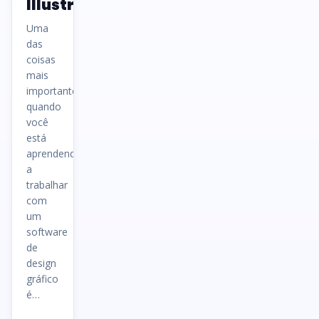
Illustrator
Uma
das
coisas
mais
importantes
quando
você
está
aprendendo
a
trabalhar
com
um
software
de
design
gráfico
é…