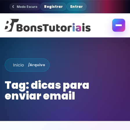
Registrar
Entrar
Modo Escuro
Abrir
menu
Inicio
/
Arquivo
Tag:
dicas para
enviar email