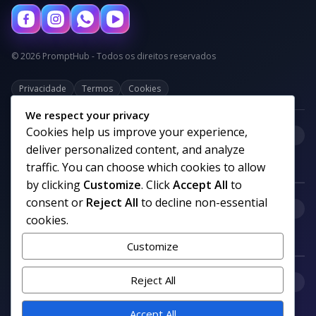
© 2026 PromptHub - Todos os direitos reservados
Privacidade
Termos
Cookies
We respect your privacy
Cookies help us improve your experience,
+
Categorias
deliver personalized content, and analyze
traffic. You can choose which cookies to allow
by clicking
Customize
. Click
Accept All
to
consent or
Reject All
to decline non-essential
+
Links uteis
cookies.
Customize
+
Reject All
Comunidade
Accept All