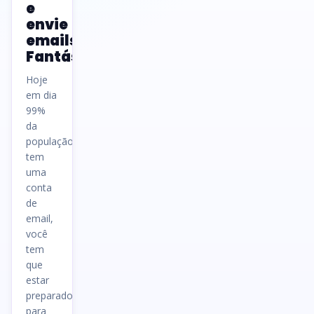
e
envie
emails
Fantásticos
Hoje
em dia
99%
da
população
tem
uma
conta
de
email,
você
tem
que
estar
preparado
para