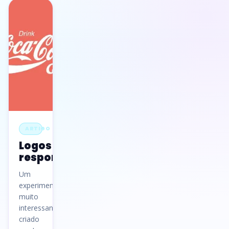
ARTIGO
Logos
responsivos
Um
experimento
muito
interessante
criado