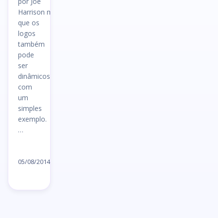
por Joe
Harrison mostra
que os
logos
também
pode
ser
dinâmicos
com
um
simples
exemplo.
…
Ler
artigo
05/08/2014
→