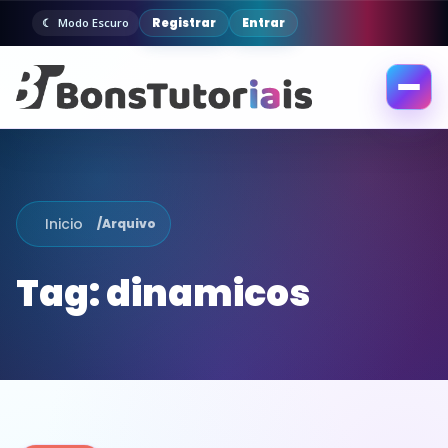
Registrar
Entrar
Modo Escuro
Abrir
menu
Inicio
/
Arquivo
Tag:
dinamicos