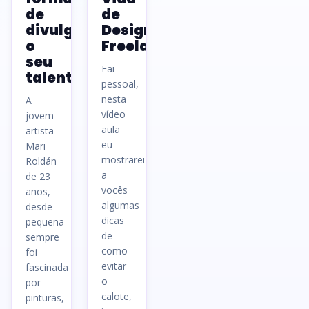
de
de
divulgar
Designer
o
Freelancer
seu
Eai
talento
pessoal,
nesta
A
vídeo
jovem
aula
artista
eu
Mari
mostrarei
Roldán
a
de 23
vocês
anos,
algumas
desde
dicas
pequena
de
sempre
como
foi
evitar
fascinada
o
por
calote,
pinturas,