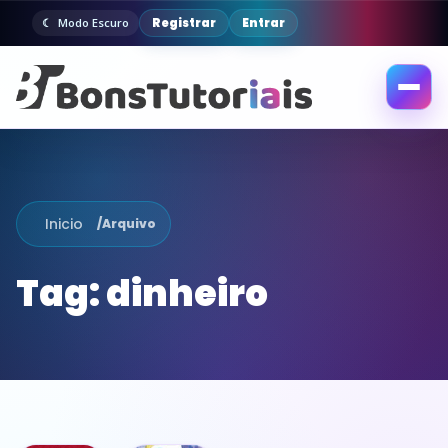
Registrar
Entrar
Modo Escuro
Abrir
menu
Inicio
/
Arquivo
Tag:
dinheiro