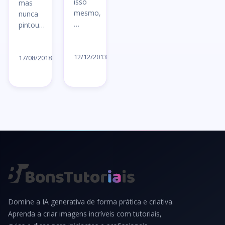
isso
mas
mesmo,
nunca
…
pintou…
Ler
Ler
artigo
12/12/2013
artigo
17/08/2018
→
→
Domine a IA generativa de forma prática e criativa.
Aprenda a criar imagens incríveis com tutoriais,