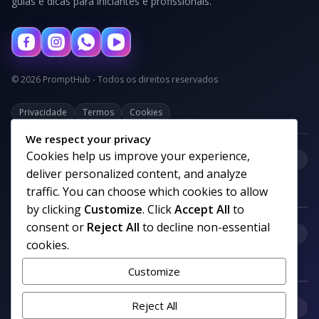
guias e dicas para iniciantes e profissionais.
© 2026 PromptHub - Todos os direitos reservados
Privacidade
Termos
Cookies
We respect your privacy
Cookies help us improve your experience,
+
Categorias
deliver personalized content, and analyze
traffic. You can choose which cookies to allow
by clicking
Customize
. Click
Accept All
to
consent or
Reject All
to decline non-essential
+
Links uteis
cookies.
Customize
+
Reject All
Comunidade