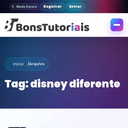
Registrar
Entrar
Modo Escuro
Abrir
menu
Inicio
/
Arquivo
Tag:
disney diferente