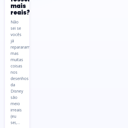
mais
reais?
Não
sei se
vocês
já
repararam,
mas
muitas
coisas
nos
desenhos
da
Disney
são
meio
irreais
(eu
sei,…