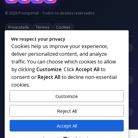
© 2026 PromptHub - Todos os direitos reservados
Privacidade
Termos
Cookies
We respect your privacy
Cookies help us improve your experience,
+
Categorias
deliver personalized content, and analyze
traffic. You can choose which cookies to allow
by clicking
Customize
. Click
Accept All
to
consent or
Reject All
to decline non-essential
+
Links uteis
cookies.
Customize
+
Reject All
Comunidade
Accept All
Siga nosso canal no WhatsApp