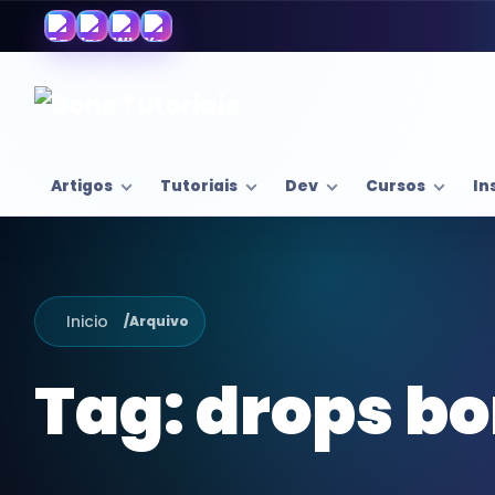
Artigos
Tutoriais
Dev
Cursos
In
Inicio
/
Arquivo
Tag:
drops bo