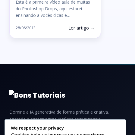
Esta é a primeira vídeo aula de muitas
do Photoshop Drops, aqui estarei
ensinando a vocês dicas e…
Ler artigo →
28/06/2013
Domine a IA generativa de forma prática e criativa.
Aprenda a criar imagens incríveis com tutoriais,
guias e dicas para iniciantes e profissionais.
We respect your privacy