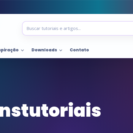
spiração
Downloads
Contato
nstutoriais