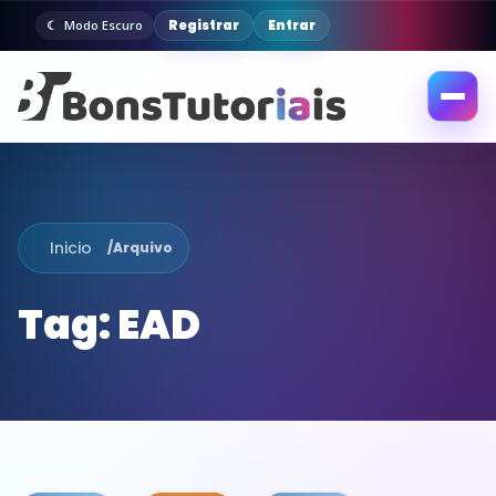
Registrar
Entrar
Modo Escuro
Abrir
menu
Inicio
/
Arquivo
Tag:
EAD