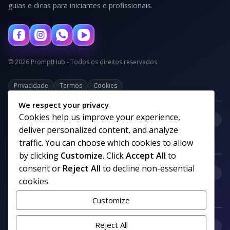
guias e dicas para iniciantes e profissionais.
© 2026 PromptHub - Todos os direitos reservados
Privacidade
Termos
Cookies
We respect your privacy
Cookies help us improve your experience,
+
Categorias
deliver personalized content, and analyze
traffic. You can choose which cookies to allow
by clicking
Customize
. Click
Accept All
to
consent or
Reject All
to decline non-essential
+
Links uteis
cookies.
Customize
+
Reject All
Comunidade