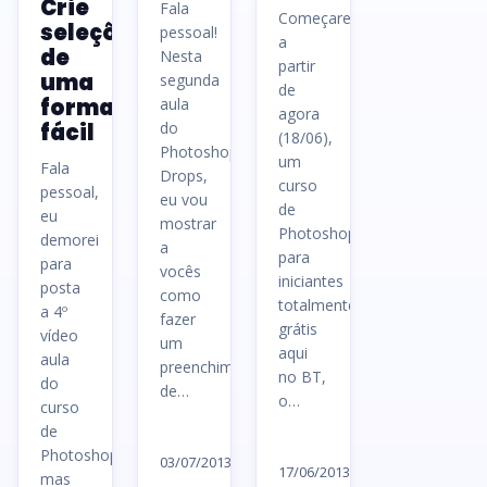
Crie
Fala
Começaremos
seleções
pessoal!
a
de
Nesta
partir
uma
segunda
de
forma
aula
agora
fácil
do
(18/06),
Photoshop
um
Fala
Drops,
curso
pessoal,
eu vou
de
eu
mostrar
Photoshop
demorei
a
para
para
vocês
iniciantes
posta
como
totalmente
a 4º
fazer
grátis
vídeo
um
aqui
aula
preenchimento
no BT,
do
de…
o…
curso
de
Ler
Ler
Photoshop
artigo
03/07/2013
artigo
17/06/2013
mas