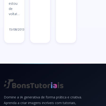
→
→
estou
de
volta!…
Ler
artigo
15/08/2013
→
Domine a IA generativa de forma prática e criativa.
Aprenda a criar imagens incríveis com tutoriais,