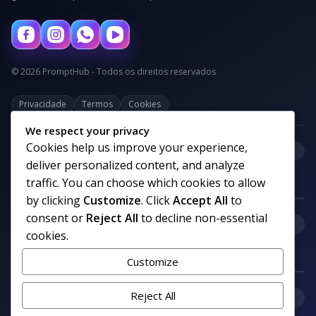
© 2026 PromptHub - Todos os direitos reservados
Privacidade
Termos
Cookies
We respect your privacy
Cookies help us improve your experience,
+
Categorias
deliver personalized content, and analyze
traffic. You can choose which cookies to allow
by clicking
Customize
. Click
Accept All
to
consent or
Reject All
to decline non-essential
+
Links uteis
cookies.
Customize
+
Reject All
Comunidade