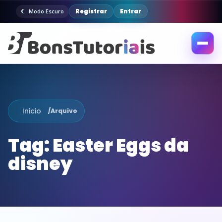
Registrar
Entrar
Modo Escuro
Abrir
menu
Inicio
/
Arquivo
Tag:
Easter Eggs da
disney