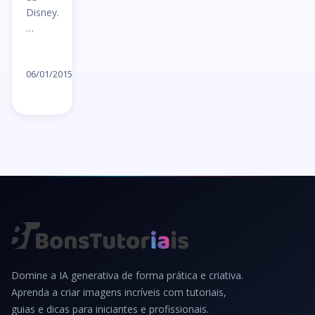
Disney.
…
Ler
artigo
06/01/2015
→
Domine a IA generativa de forma prática e criativa.
Aprenda a criar imagens incríveis com tutoriais,
guias e dicas para iniciantes e profissionais.