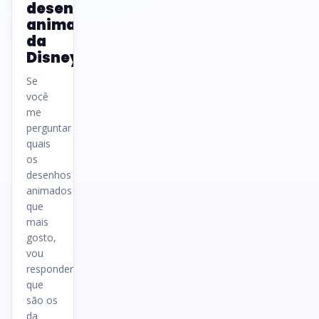
desenhos
animados
da
Disney
Se
você
me
perguntar
quais
os
desenhos
animados
que
mais
gosto,
vou
responder
que
são os
da