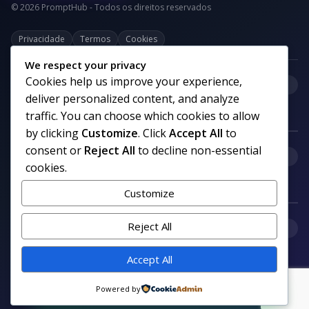
© 2026 PromptHub - Todos os direitos reservados
Privacidade
Termos
Cookies
We respect your privacy
Cookies help us improve your experience,
+
Categorias
deliver personalized content, and analyze
traffic. You can choose which cookies to allow
by clicking
Customize
. Click
Accept All
to
consent or
Reject All
to decline non-essential
+
Links uteis
cookies.
Customize
+
Reject All
Comunidade
Accept All
Siga nosso canal no WhatsApp
Powered by