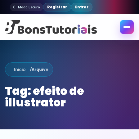
Registrar
Entrar
Modo Escuro
Abrir
menu
Inicio
/
Arquivo
Tag:
efeito de
illustrator