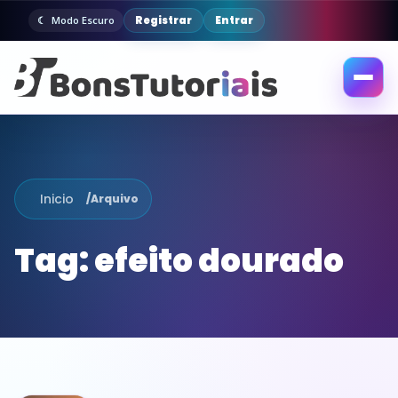
Registrar
Entrar
Modo Escuro
Abrir
menu
Inicio
/
Arquivo
Tag:
efeito dourado