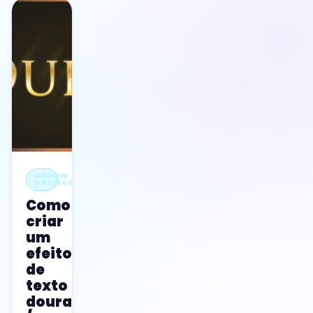
DESIGN
GRÁFICO
Como
criar
um
efeito
de
texto
dourado