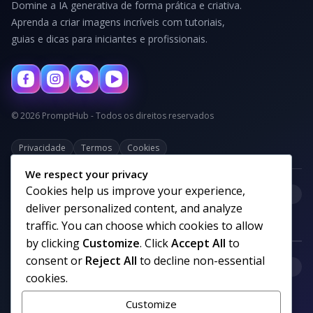
Domine a IA generativa de forma prática e criativa.
Aprenda a criar imagens incríveis com tutoriais,
guias e dicas para iniciantes e profissionais.
© 2026 PromptHub - Todos os direitos reservados
Privacidade
Termos
Cookies
We respect your privacy
Cookies help us improve your experience,
+
Categorias
deliver personalized content, and analyze
traffic. You can choose which cookies to allow
by clicking
Customize
. Click
Accept All
to
consent or
Reject All
to decline non-essential
+
Links uteis
cookies.
Customize