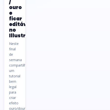
/
ouro
e
ficar
editável
no
Illustrator
Neste
final
de
semana
compartilhei
um
tutorial
bem
legal
para
criar
efeito
ouro/dourado