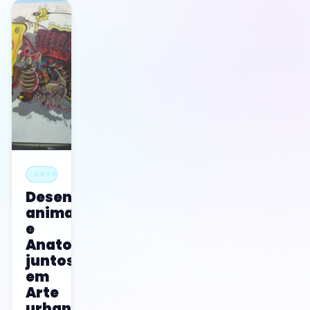
ARTE
Desenhos
animados
e
Anatomia
juntos
em
Arte
urbana