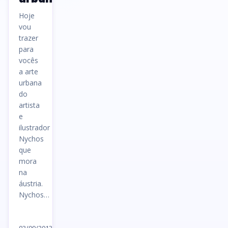
Hoje
vou
trazer
para
vocês
a arte
urbana
do
artista
e
ilustrador
Nychos
que
mora
na
áustria.
Nychos…
Ler