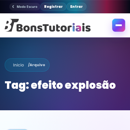
Registrar
Entrar
Modo Escuro
Abrir
menu
Inicio
/
Arquivo
Tag:
efeito explosão