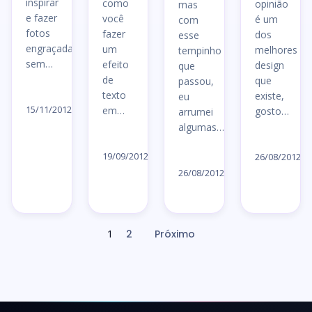
inspirar
como
opinião
mas
e fazer
você
é um
com
fotos
fazer
dos
esse
engraçadas
um
melhores
tempinho
sem…
efeito
design
que
de
que
passou,
Ler
texto
existe,
eu
artigo
15/11/2012
em…
gosto…
arrumei
→
algumas…
Ler
Le
artigo
Ler
19/09/2012
ar
26/08/2012
→
artigo
26/08/2012
→
→
1
2
Próximo
Paginação
de
posts