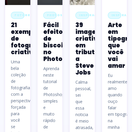
FOTOGRAFIA
PHOTOSHOP
INSPIRAÇÃO
INSPIRAÇ
21
Fácil
39
Arte
exemplos
efeito
imagens
em
de
de
criativas
tipogra
fotografias
biscoito
em
que
criativas
no
tributo
você
Photoshop
a
vai
Uma
Steve
amar
bela
Aprenda
Jobs
coleção
neste
Eu
de
tutorial
realmente
Calma
fotografias
de
amo
pessoal,
com a
Photoshop
quando
sei
perspectiva
simples
ouço
que
forçada
e
falar
essa
para
muito
em tipografi
noticia
você
rápido
na
é meio
se
de
minha
atrasada,