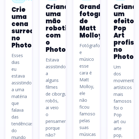
Criando
Grandes
Criand
Crie
uma
fotografias
um
uma
mão
de
efeito
cena
robotizada
Matt
Pop
surrealista
com
Molloy
Art
no
o
profiss
Photoshop
Fotógrafo
Photoshop
no
e
Esses
Photos
músico
Estava
dias
esse
assistindo
Um
eu
cara é
a
dos
estava
Matt
alguns
movimentos
assistindo
Molloy,
filmes
artísticos
a uma
ele
de ciborgues e
mais
matéria
não
robôs,
famosos
que
ficou
ai veio
foi o
falava
famoso
o
Pop
das
pelas
pensamento,
art ou
tendências
suas
porque
arte
do
músicas
não?
pop,
mundo