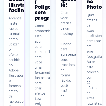
/
no
Illustrator
lá!
Poligonal
Photos
facilmente
sem
Caso
Quer
programas
você
Aprenda
efeitos
precise
neste
de
Como
de um
rápido
luzes
prometido!!
mockup
tutorial
profissionais
Estou
de
como
para usar
aqui
iPhone
utilizar
em
para
para
o
suas
compartilhar
apresentar
efeito
fotografias?
com
seus
Scribble
Baixe
você
trabalhos
no
esta
uma
de
Adobe
coleção
ferramenta
forma
Illustrator,
com
fantástica
rápida,
o
20
para
você
famoso
efeitos
criar
está
efeito
de
efeitos
no…
de
luzes
Low
rabiscado!
futuristas…
Poly
Ler