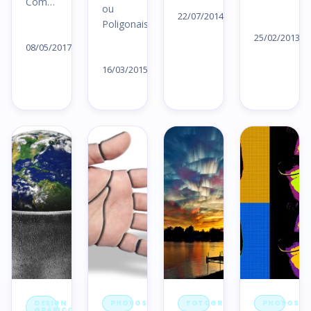
Com…
ou
artigo
22/07/2014
Le
Poligonais…
Ler
→
ar
25/02/2013
artigo
08/05/2017
Ler
→
→
artigo
16/03/2015
→
DESIGN
PHOTOSHOP
FOTOGRAFIA
PHOTOSH
GRÁFICO