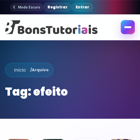
Registrar
Entrar
Modo Escuro
Abrir
menu
Inicio
/
Arquivo
Tag:
efeito