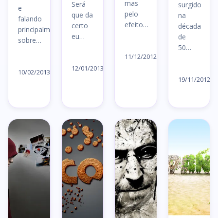
mas
Será
surgido
e
pelo
que da
na
falando
efeito…
certo
década
principalmente
eu…
de
sobre…
Ler
50…
Ler
artigo
11/12/2012
Ler
Le
artigo
→
12/01/2013
artigo
10/02/2013
ar
→
19/11/2012
→
→