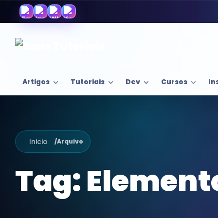
Artigos
Tutoriais
Dev
Cursos
In
Inicio
/
Arquivo
Tag:
Element