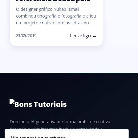
O designer gráfico Yuhab Ismail
combinou tipografia e fotografia e criou
um projeto criativo com as letras do…
Ler artigo →
23/05/2019
Domine a IA generativa de forma prática e criativa.
Aprenda a criar imagens incríveis com tutoriais,
guias e dicas para iniciantes e profissionais.
We respect your privacy