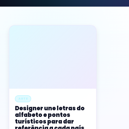
ARTE
Designer une letras do
alfabeto e pontos
turísticos para dar
referência a cada país