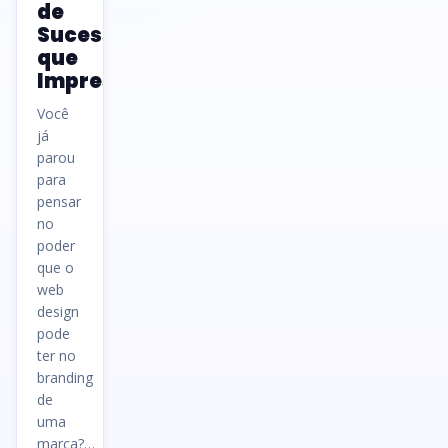
de
Sucesso
que
Impressionam
Você
já
parou
para
pensar
no
poder
que o
web
design
pode
ter no
branding
de
uma
marca?…