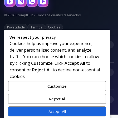
© 2026 PromptHub - Todos os direitos reservados
Privacidade
Termos
Cookies
We respect your privacy
Cookies help us improve your experience,
+
Categorias
deliver personalized content, and analyze
traffic. You can choose which cookies to allow
by clicking
Customize
. Click
Accept All
to
consent or
Reject All
to decline non-essential
+
Links uteis
cookies.
Customize
+
Reject All
Comunidade
Accept All