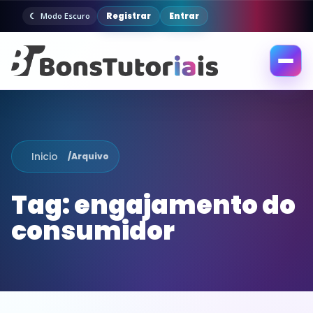
Registrar
Entrar
Modo Escuro
Abrir
menu
Inicio
/
Arquivo
Tag:
engajamento do
consumidor