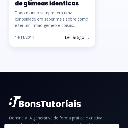
de gêmeas identicas
Todo mundo sempre tem uma
curiosidade em saber mais sobre como
é ter um irmão gêmeo e coisas…
Ler artigo →
14/11/2014
Domine a IA generativa de forma prática e criativa.
Aprenda a criar imagens incríveis com tutoriais,