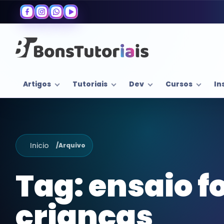
Artigos
Tutoriais
Dev
Cursos
In
Inicio
/
Arquivo
Tag:
ensaio f
crianças