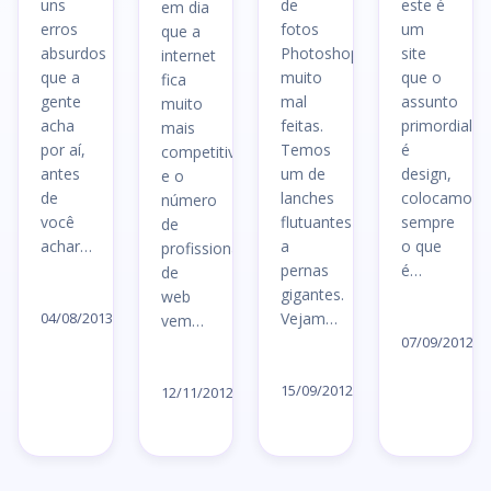
uns
de
este é
em dia
erros
fotos
um
que a
absurdos
Photoshopadas
site
internet
que a
muito
que o
fica
gente
mal
assunto
muito
acha
feitas.
primordial
mais
por aí,
Temos
é
competitiva
antes
um de
design,
e o
de
lanches
colocamos
número
você
flutuantes
sempre
de
achar…
a
o que
profissionais
pernas
é…
de
Ler
gigantes.
web
Le
artigo
04/08/2013
Vejam…
vem…
ar
07/09/2012
→
Ler
Ler
→
artigo
15/09/2012
artigo
12/11/2012
→
→