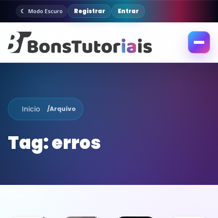
Registrar
Entrar
Modo Escuro
Abrir
menu
Inicio
/
Arquivo
Tag:
erros