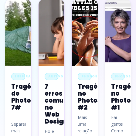
INSPIRAÇÃO
ARTIGO
PHOTOSHOP
PHOTOSH
Tragédias
7
Tragédias
Tragéd
de
erros
no
no
Photoshop
comuns
Photoshop
Photos
7#
no
#2
#1
Web
Mais
Eai
Design
Separei
uma
gente!
mais
relação
Como
Hoje