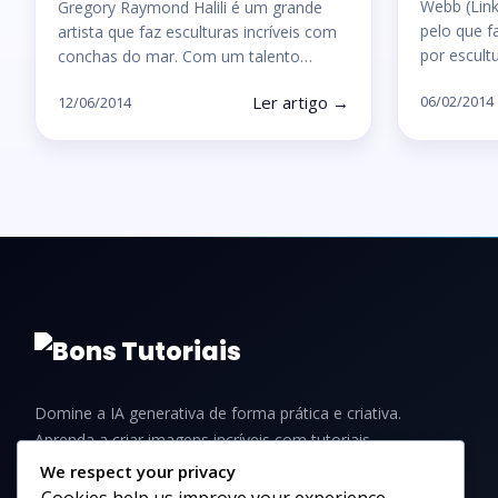
Webb (Link
Gregory Raymond Halili é um grande
pelo que f
artista que faz esculturas incríveis com
por escult
conchas do mar. Com um talento…
Ler artigo →
06/02/2014
12/06/2014
Domine a IA generativa de forma prática e criativa.
Aprenda a criar imagens incríveis com tutoriais,
guias e dicas para iniciantes e profissionais.
We respect your privacy