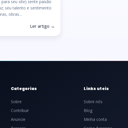
 para seu site) sente paixão
az; seu talento e sentimento
uras, obras…
Ler artigo →
Categorias
Links uteis
Sobre
Sobre nós
Contribuir
Blog
Anuncie
Minha conta