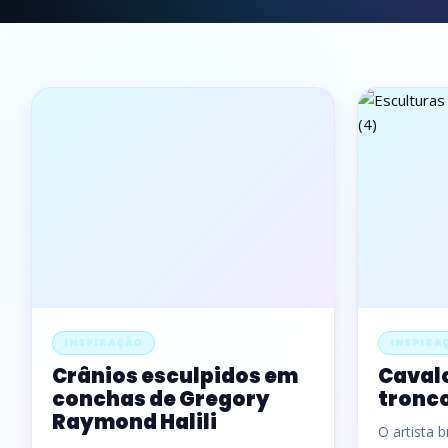
INSPIRAÇÃO
INSPIRA
Crânios esculpidos em
Cavalo
conchas de Gregory
tronco
Raymond Halili
O artista 