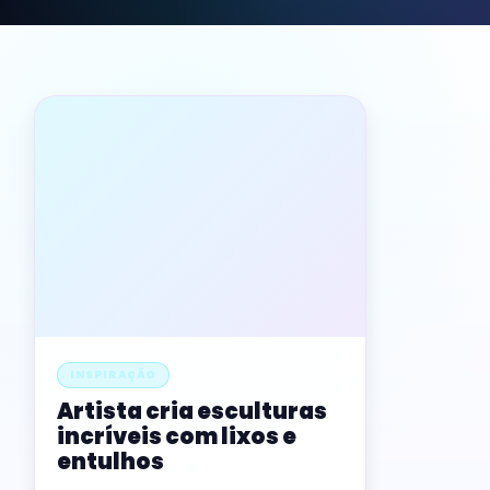
INSPIRAÇÃO
Artista cria esculturas
incríveis com lixos e
entulhos