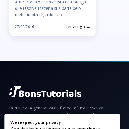
Artur Bordalo é um artista de Portugal
que resolveu fazer a sua parte pelo
meio ambiente, unindo o…
Ler artigo →
27/09/2016
Domine a IA generativa de forma prática e criativa.
Aprenda a criar imagens incríveis com tutoriais,
guias e dicas para iniciantes e profissionais.
We respect your privacy