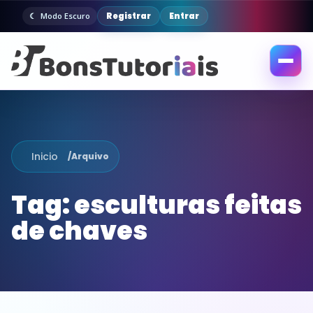
Registrar
Entrar
Modo Escuro
Abrir
menu
Inicio
/
Arquivo
Tag:
esculturas feitas
de chaves