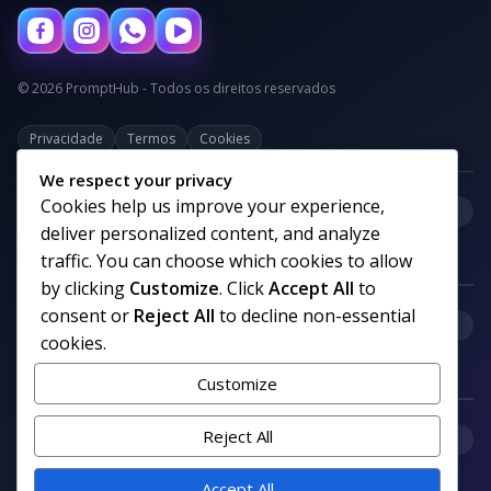
© 2026 PromptHub - Todos os direitos reservados
Privacidade
Termos
Cookies
We respect your privacy
Cookies help us improve your experience,
+
Categorias
deliver personalized content, and analyze
traffic. You can choose which cookies to allow
by clicking
Customize
. Click
Accept All
to
consent or
Reject All
to decline non-essential
+
Links uteis
cookies.
Customize
+
Reject All
Comunidade
Accept All