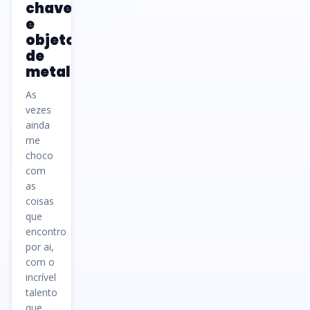
chaves
e
objetos
de
metal
As
vezes
ainda
me
choco
com
as
coisas
que
encontro
por ai,
com o
incrível
talento
que