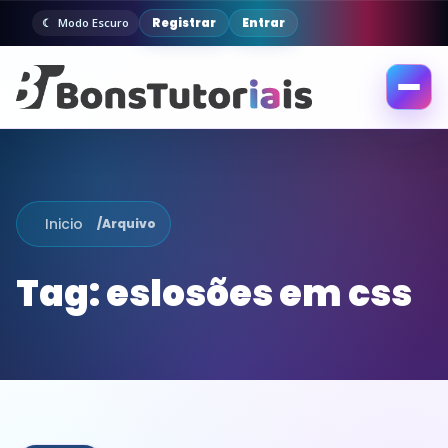
Registrar
Entrar
Modo Escuro
Abrir
menu
Inicio
/
Arquivo
Tag:
eslosões em css