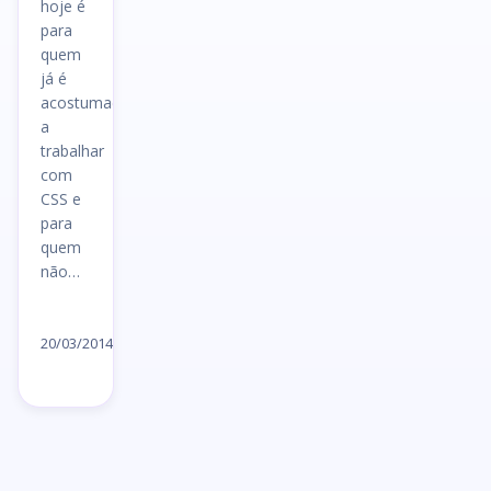
hoje é
para
quem
já é
acostumado
a
trabalhar
com
CSS e
para
quem
não…
Ler
artigo
20/03/2014
→