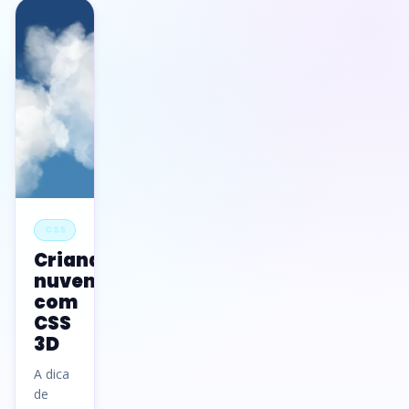
CSS
Criando
nuvens
com
CSS
3D
A dica
de