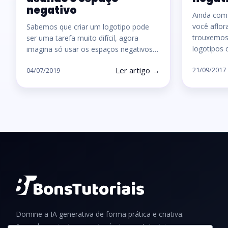
negativo
Ainda com 
você aflora
Sabemos que criar um logotipo pode
trouxemos
ser uma tarefa muito difícil, agora
logotipos
imagina só usar os espaços negativos…
Ler artigo →
21/09/2017
04/07/2019
Domine a IA generativa de forma prática e criativa.
Aprenda a criar imagens incríveis com tutoriais,