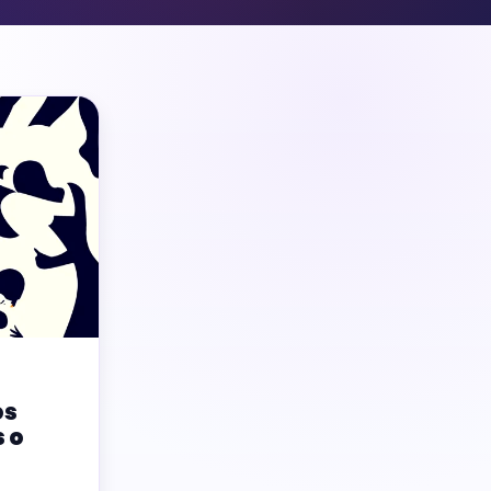
os
 o