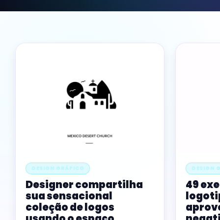
DESIGN GRÁFICO
DESIGN 
Designer compartilha
49 ex
sua sensacional
logoti
coleção de logos
aprov
usando o espaço
negat