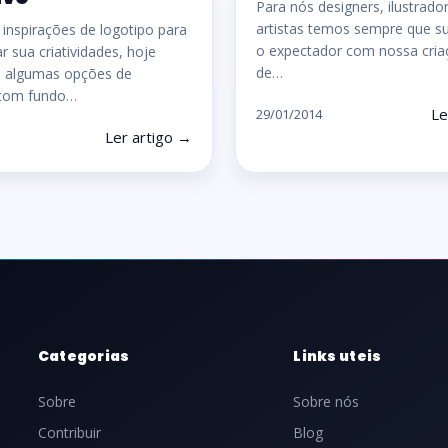
Para nós designers, ilustrado
artistas temos sempre que s
inspirações de logotipo para
o expectador com nossa cria
r sua criatividades, hoje
de…
 algumas opções de
 com fundo…
Le
29/01/2014
Ler artigo →
Categorias
Links uteis
Sobre
Sobre nós
Contribuir
Blog