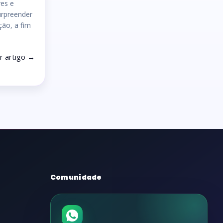
res e
urpreender
ção, a fim
r artigo →
Comunidade