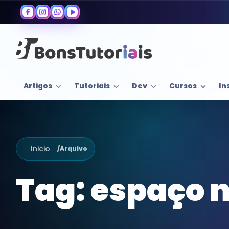
Artigos
Tutoriais
Dev
Cursos
In
Inicio
/
Arquivo
Tag:
espaço 