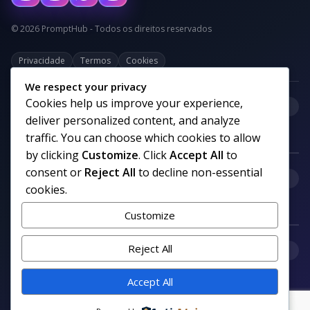
© 2026 PromptHub - Todos os direitos reservados
Privacidade
Termos
Cookies
We respect your privacy
Cookies help us improve your experience,
+
Categorias
deliver personalized content, and analyze
traffic. You can choose which cookies to allow
by clicking
Customize
. Click
Accept All
to
consent or
Reject All
to decline non-essential
+
Links uteis
cookies.
Customize
+
Reject All
Comunidade
Accept All
Siga nosso canal no WhatsApp