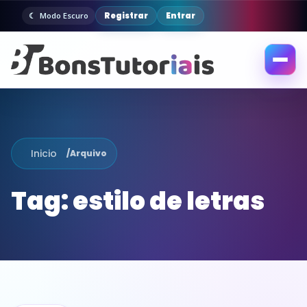
Registrar
Entrar
Modo Escuro
Abrir
menu
Inicio
/
Arquivo
Tag:
estilo de letras