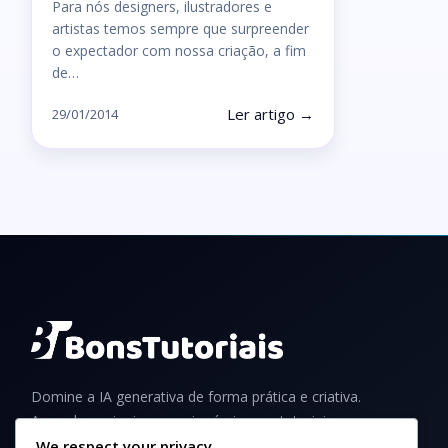
Para nós designers, ilustradores e
artistas temos sempre que surpreender
o expectador com nossa criação, a fim
de…
Ler artigo →
29/01/2014
Domine a IA generativa de forma prática e criativa.
Aprenda a criar imagens incríveis com tutoriais,
guias e dicas para iniciantes e profissionais.
We respect your privacy