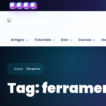
Artigos
Tutoriais
Dev
Cursos
In
Inicio
/
Arquivo
Tag:
ferramen