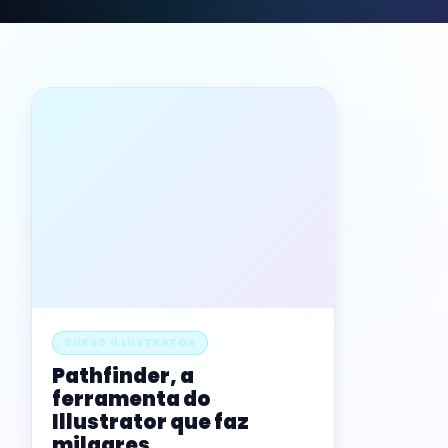
CURSO ILLUSTRATOR
Pathfinder, a
ferramenta do
Illustrator que faz
milagres