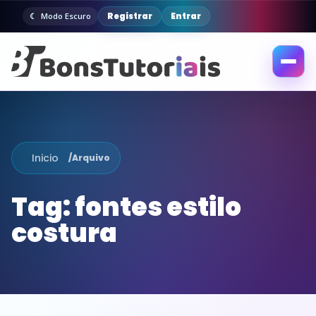
Registrar
Entrar
Modo Escuro
Abrir
menu
Inicio
/
Arquivo
Tag:
fontes estilo
costura