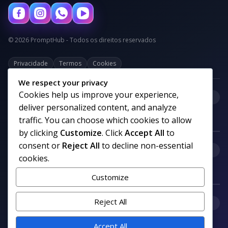
© 2026 PromptHub - Todos os direitos reservados
Privacidade
Termos
Cookies
We respect your privacy
Cookies help us improve your experience,
+
Categorias
deliver personalized content, and analyze
traffic. You can choose which cookies to allow
by clicking
Customize
. Click
Accept All
to
consent or
Reject All
to decline non-essential
+
Links uteis
cookies.
Customize
+
Reject All
Comunidade
Accept All