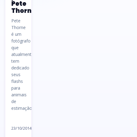
Pete
Thorne
Pete
Thorne
é um
fotógrafo
que
atualmente
tem
dedicado
seus
flashs
para
animais
de
estimação.
Ler
artigo
23/10/2014
→