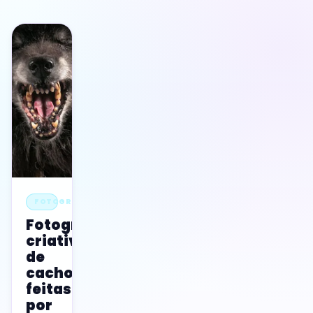
FOTOGRAFIA
Fotografias
criativas
de
cachorros
feitas
por