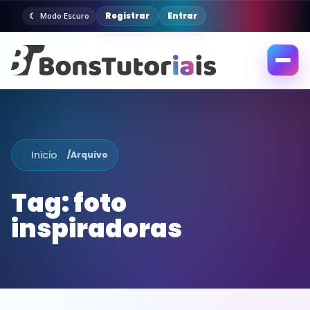
Registrar
Entrar
Modo Escuro
Abrir
menu
Inicio
/
Arquivo
Tag:
foto
inspiradoras