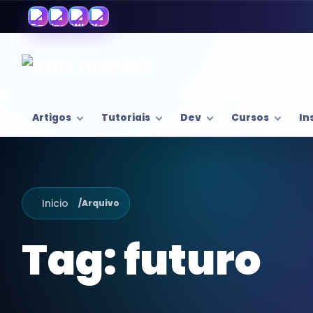
Artigos
Tutoriais
Dev
Cursos
In
Inicio
/
Arquivo
Tag:
futuro