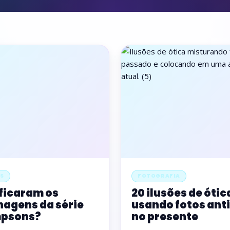
S
FOTOGRAFIA
ficaram os
20 ilusões de ótic
agens da série
usando fotos ant
mpsons?
no presente