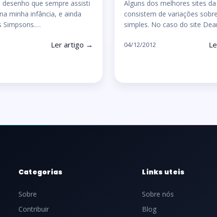
 desenho que sempre assisti
Alguns dos melhores sites d
na minha infância, e ainda
consistem de variações sobr
s Simpsons.…
simples. No caso do site De
Ler artigo →
Le
04/12/2012
Categorias
Links uteis
Sobre
Sobre nós
Contribuir
Blog