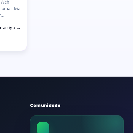
a Web
e uma ideia
ar…
r artigo →
Comunidade