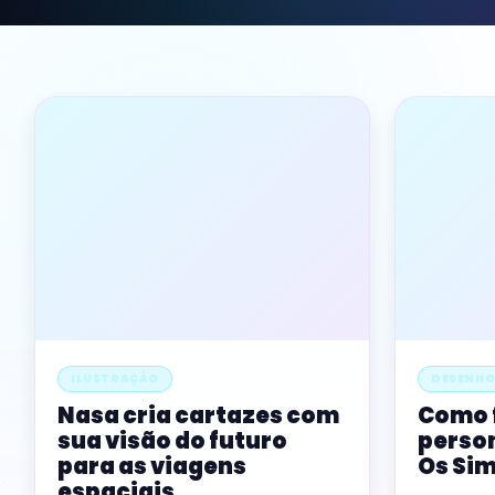
ILUSTRAÇÃO
DESENHO
Nasa cria cartazes com
Como 
sua visão do futuro
person
para as viagens
Os Si
espaciais