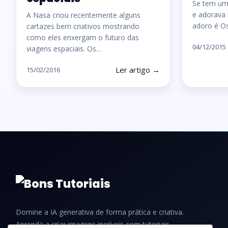
Se tem um
e adorava 
A Nasa criou recentemente alguns
adoro é O
cartazes bem criativos mostrando
como eles enxergam o futuro das
04/12/2015
viagens espaciais. Os…
Ler artigo →
15/02/2016
Domine a IA generativa de forma prática e criativa.
Aprenda a criar imagens incríveis com tutoriais,