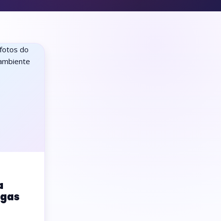
a
igas