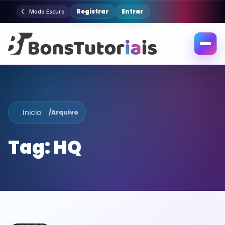
Registrar
Entrar
Modo Escuro
Abrir
menu
Inicio
/
Arquivo
Tag:
HQ