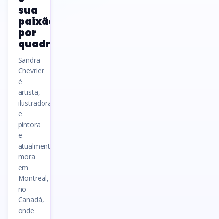
sua
paixão
por
quadrinhos
Sandra
Chevrier
é
artista,
ilustradora
e
pintora
e
atualmente
mora
em
Montreal,
no
Canadá,
onde