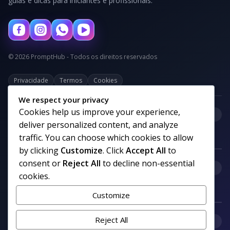
guias e dicas para iniciantes e profissionais.
© 2026 PromptHub - Todos os direitos reservados
Privacidade
Termos
Cookies
We respect your privacy
Cookies help us improve your experience,
+
Categorias
deliver personalized content, and analyze
traffic. You can choose which cookies to allow
by clicking
Customize
. Click
Accept All
to
consent or
Reject All
to decline non-essential
+
Links uteis
cookies.
Customize
+
Reject All
Comunidade