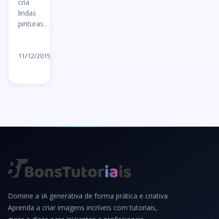
cria
lindas
pinturas…
Ler
artigo
11/12/2015
→
Domine a IA generativa de forma prática e criativa.
Aprenda a criar imagens incríveis com tutoriais,