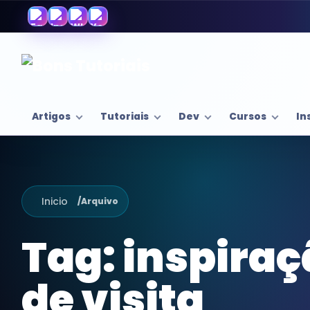
Artigos
Tutoriais
Dev
Cursos
In
Inicio
/
Arquivo
Tag:
inspiraç
de visita