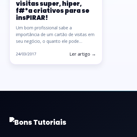
visitas super, hiper,
f#*a criativos para se
insPIRAR!
Um bom profissional sabe a
importância de um cartão de visitas em
seu negócio, o quanto ele pode…
Ler artigo →
24/03/2017