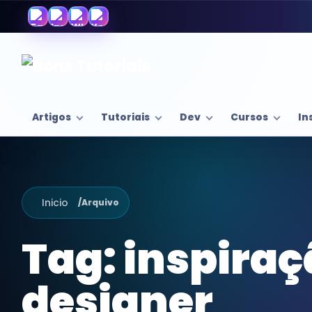
Artigos
Tutoriais
Dev
Cursos
In
Inicio
/
Arquivo
Tag:
inspiraç
designer