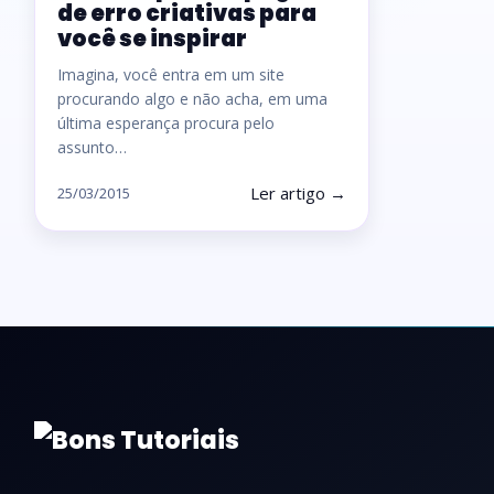
de erro criativas para
você se inspirar
Imagina, você entra em um site
procurando algo e não acha, em uma
última esperança procura pelo
assunto…
Ler artigo →
25/03/2015