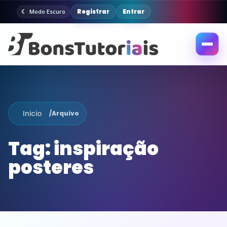
Registrar
Entrar
Modo Escuro
Abrir
menu
Inicio
/
Arquivo
Tag:
inspiração
posteres