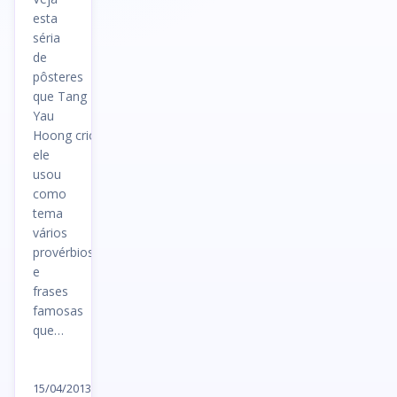
esta
séria
de
pôsteres
que Tang
Yau
Hoong criou,
ele
usou
como
tema
vários
provérbios
e
frases
famosas
que…
Ler
artigo
15/04/2013