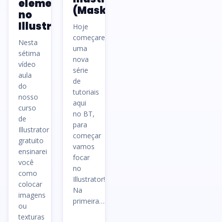
elementos
(Mask)
no
Illustrator
Hoje
começaremos
Nesta
uma
sétima
nova
vídeo
série
aula
de
do
tutoriais
nosso
aqui
curso
no BT,
de
para
Illustrator
começar
gratuito
vamos
ensinarei
focar
você
no
como
Illustrator!
colocar
Na
imagens
primeira…
ou
texturas
Ler