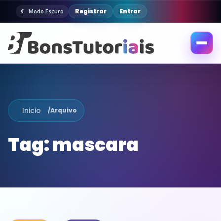
Registrar
Entrar
Modo Escuro
Abrir
menu
Inicio
/
Arquivo
Tag:
mascara