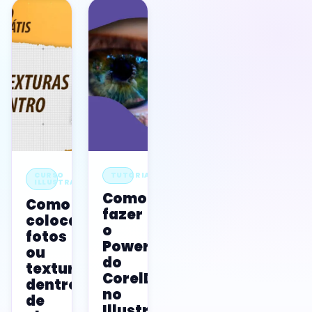
CURSO
TUTORIAL
ILLUSTRATOR
Como
Como
fazer
colocar
o
fotos
Powerclip
ou
do
texturas
CorelDRAW
dentro
no
de
Illustrator