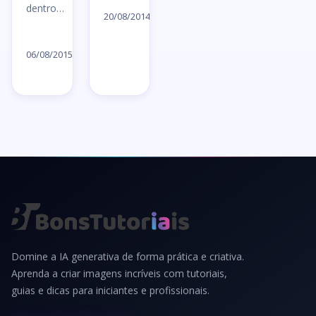
dentro…
artigo
20/08/2014
→
Ler
artigo
06/08/2015
→
Domine a IA generativa de forma prática e criativa.
Aprenda a criar imagens incríveis com tutoriais,
guias e dicas para iniciantes e profissionais.