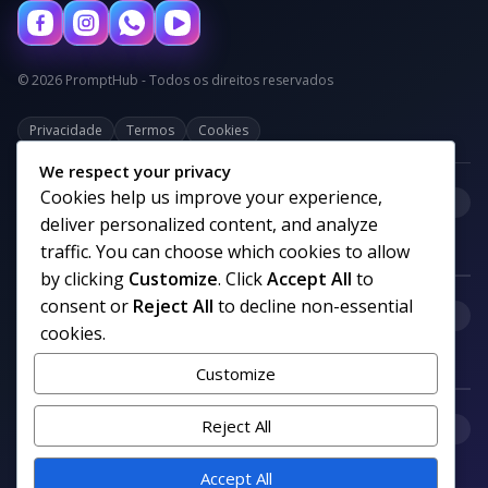
© 2026 PromptHub - Todos os direitos reservados
Privacidade
Termos
Cookies
We respect your privacy
Cookies help us improve your experience,
+
Categorias
deliver personalized content, and analyze
traffic. You can choose which cookies to allow
by clicking
Customize
. Click
Accept All
to
consent or
Reject All
to decline non-essential
+
Links uteis
cookies.
Customize
+
Reject All
Comunidade
Accept All