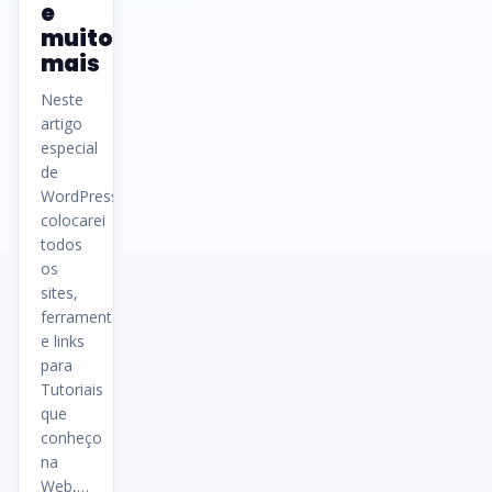
e
muito
mais
Neste
artigo
especial
de
WordPress
colocarei
todos
os
sites,
ferramentas
e links
para
Tutoriais
que
conheço
na
Web,…