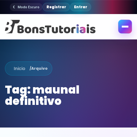
Registrar
Entrar
Modo Escuro
Abrir
menu
Inicio
/
Arquivo
Tag:
maunal
definitivo