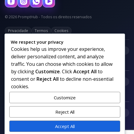
© 2026 PromptHub - Todos os direitos reservados
Privacidade
Termos
Cookies
We respect your privacy
Cookies help us improve your experience,
+
Categorias
deliver personalized content, and analyze
traffic. You can choose which cookies to allow
by clicking
Customize
. Click
Accept All
to
consent or
Reject All
to decline non-essential
+
Links uteis
cookies.
Customize
+
Reject All
Comunidade
Accept All