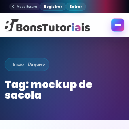
Registrar
Entrar
Modo Escuro
Abrir
menu
Inicio
/
Arquivo
Tag:
mockup de
sacola