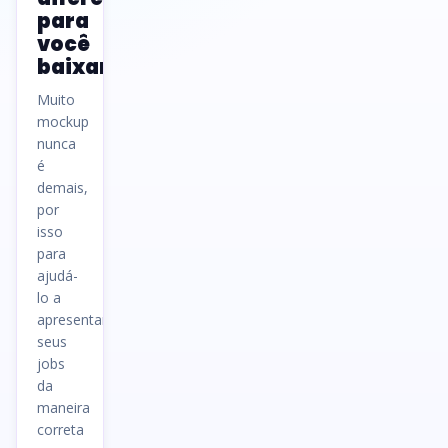
para
você
baixar
Muito
mockup
nunca
é
demais,
por
isso
para
ajudá-
lo a
apresentar
seus
jobs
da
maneira
correta