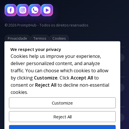
© 2026 PromptHub - Todos os direitos reservados
Privacidade
Termos
Cookies
We respect your privacy
Cookies help us improve your experience,
+
Categorias
deliver personalized content, and analyze
traffic. You can choose which cookies to allow
by clicking
Customize
. Click
Accept All
to
consent or
Reject All
to decline non-essential
+
Links uteis
cookies.
Customize
+
Reject All
Comunidade