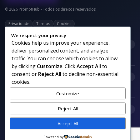
© 2026 PromptHub - Todos os direitos reservados
Privacidade
Termos
Cookies
We respect your privacy
Cookies help us improve your experience,
+
Categorias
deliver personalized content, and analyze
traffic. You can choose which cookies to allow
by clicking
Customize
. Click
Accept All
to
consent or
Reject All
to decline non-essential
+
Links uteis
cookies.
Customize
+
Reject All
Comunidade
Accept All
Siga nosso canal no WhatsApp
Powered by