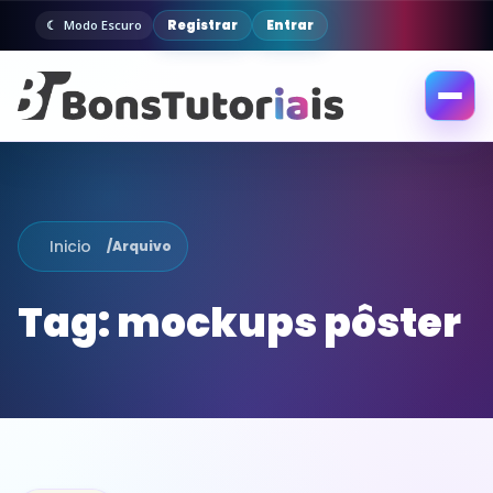
Registrar
Entrar
Modo Escuro
Abrir
menu
Inicio
/
Arquivo
Tag:
mockups pôster