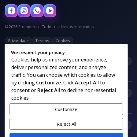
© 2026 PromptHub - Todos os direitos reservados
Privacidade
Termos
Cookies
We respect your privacy
Cookies help us improve your experience,
+
Categorias
deliver personalized content, and analyze
traffic. You can choose which cookies to allow
by clicking
Customize
. Click
Accept All
to
consent or
Reject All
to decline non-essential
+
Links uteis
cookies.
Customize
+
Reject All
Comunidade