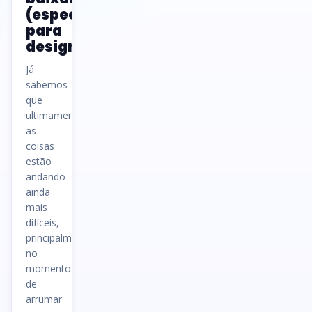
(especial
para
designers)
Já
sabemos
que
ultimamente
as
coisas
estão
andando
ainda
mais
difíceis,
principalmente
no
momento
de
arrumar