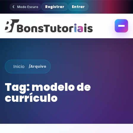
Registrar
Entrar
Modo Escuro
Abrir
menu
Inicio
/
Arquivo
Tag:
modelo de
currículo