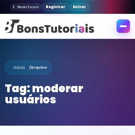
Registrar
Entrar
Modo Escuro
Abrir
menu
Inicio
/
Arquivo
Tag:
moderar
usuários