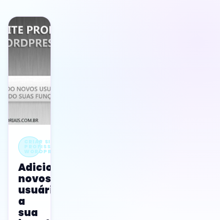
CRIAR SITE
PROFISSIONAL
WORDPRESS
Adicionando
novos
usuários
a
sua