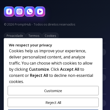
© 2026 PromptHub - Todos os direitos reservados
Privacidade
Termos
Cookies
We respect your privacy
Cookies help us improve your experience,
+
Categorias
deliver personalized content, and analyze
traffic. You can choose which cookies to allow
by clicking
Customize
. Click
Accept All
to
consent or
Reject All
to decline non-essential
+
Links uteis
cookies.
Customize
+
Reject All
Comunidade