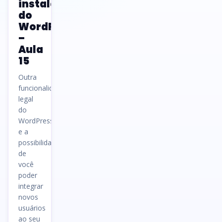
instalação
do
WordPress
–
Aula
15
Outra
funcionalidade
legal
do
WordPress
e a
possibilidade
de
você
poder
integrar
novos
usuários
ao seu