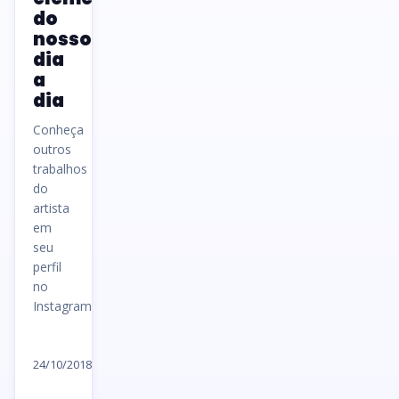
do
nosso
dia
a
dia
Conheça
outros
trabalhos
do
artista
em
seu
perfil
no
Instagram.
Ler
artigo
24/10/2018
→