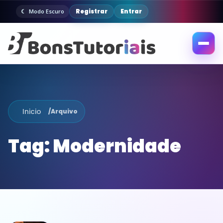
Registrar
Entrar
Modo Escuro
Abrir
menu
Inicio
/
Arquivo
Tag:
Modernidade