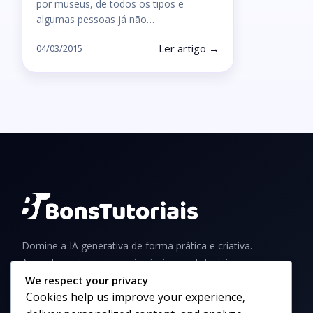
por museus, de todos os tipos e
algumas pessoas já não…
Ler artigo →
04/03/2015
Domine a IA generativa de forma prática e criativa.
Aprenda a criar imagens incríveis com tutoriais,
guias e dicas para iniciantes e profissionais.
We respect your privacy
Cookies help us improve your experience,