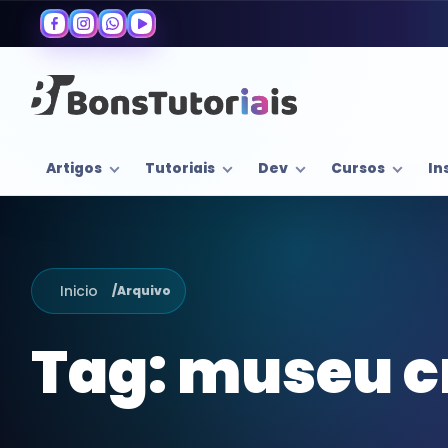
Artigos
Tutoriais
Dev
Cursos
In
Inicio
/
Arquivo
Tag:
museu cr