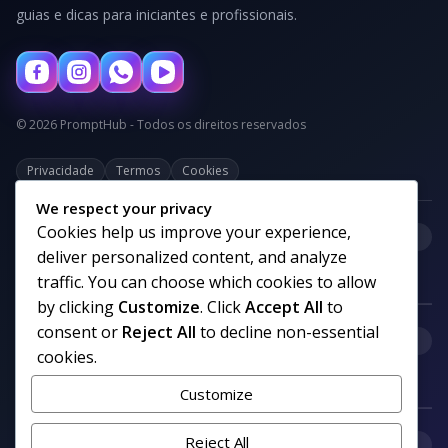
guias e dicas para iniciantes e profissionais.
© 2026 PromptHub - Todos os direitos reservados
Privacidade
Termos
Cookies
We respect your privacy
Cookies help us improve your experience,
+
Categorias
deliver personalized content, and analyze
traffic. You can choose which cookies to allow
by clicking
Customize
. Click
Accept All
to
consent or
Reject All
to decline non-essential
+
Links uteis
cookies.
Customize
+
Reject All
Comunidade