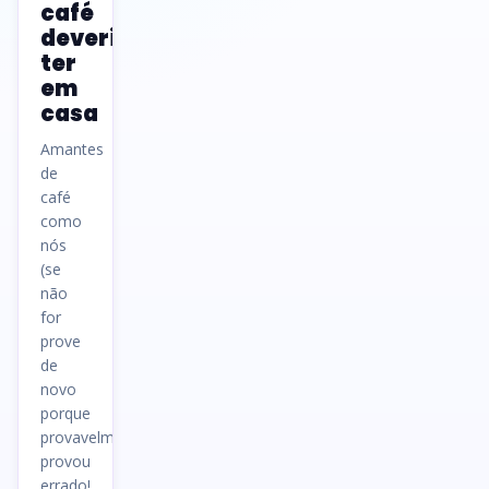
café
deveria
ter
em
casa
Amantes
de
café
como
nós
(se
não
for
prove
de
novo
porque
provavelmente
provou
errado!