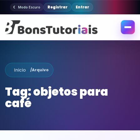
Registrar
Entrar
Modo Escuro
Abrir
menu
Inicio
/
Arquivo
Tag:
objetos para
café