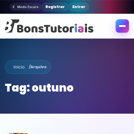
Registrar
Entrar
Modo Escuro
Abrir
menu
Inicio
/
Arquivo
Tag:
outuno