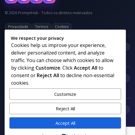
© 2026 PromptHub - Todos os direitos reservados
Privacidade
Termos
Cookies
We respect your privacy
Cookies help us improve your experience,
+
Categorias
deliver personalized content, and analyze
traffic. You can choose which cookies to allow
by clicking
Customize
. Click
Accept All
to
consent or
Reject All
to decline non-essential
+
Links uteis
cookies.
Customize
+
Reject All
Comunidade
Accept All
Siga nosso canal no WhatsApp