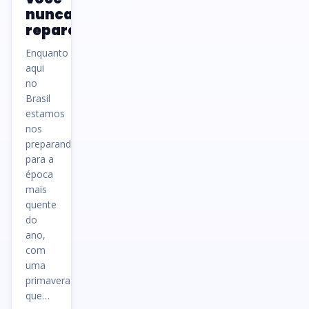
nunca
reparou
Enquanto
aqui
no
Brasil
estamos
nos
preparando
para a
época
mais
quente
do
ano,
com
uma
primavera
que…