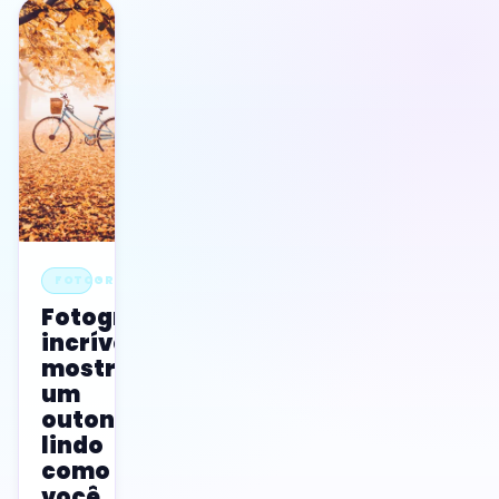
FOTOGRAFIA
Fotografias
incríveis
mostram
um
outono
lindo
como
você