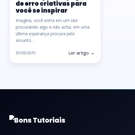
de erro criativas para
você se inspirar
Imagina, você entra em um site
procurando algo e não acha, em uma
última esperança procura pelo
assunto…
Ler artigo →
25/03/2015