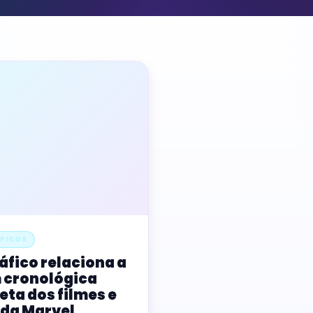
FICOS
áfico relaciona a
 cronológica
ta dos filmes e
 da Marvel