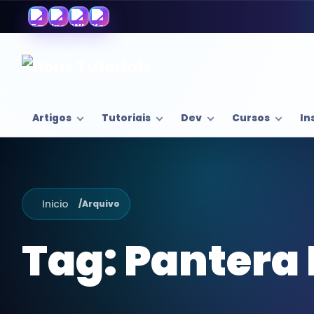
Artigos
Tutoriais
Dev
Cursos
In
Inicio
/
Arquivo
Tag:
Pantera