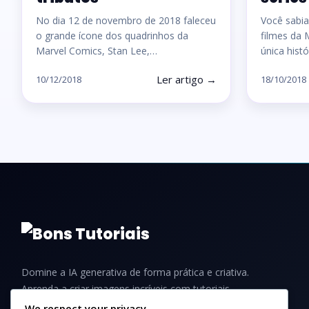
No dia 12 de novembro de 2018 faleceu
Você sabia
o grande ícone dos quadrinhos da
filmes da 
Marvel Comics, Stan Lee,…
única hist
Ler artigo →
10/12/2018
18/10/2018
Domine a IA generativa de forma prática e criativa.
Aprenda a criar imagens incríveis com tutoriais,
guias e dicas para iniciantes e profissionais.
We respect your privacy