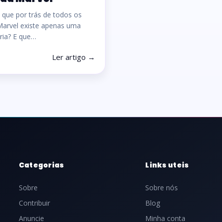
 que por trás de todos os
Marvel existe apenas uma
ória? E que…
Ler artigo →
Categorias
Links uteis
Sobre
Sobre nós
Contribuir
Blog
Anuncie
Minha conta