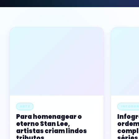
ARTE
INFOGRA
Para homenagear o
Infogr
eterno Stan Lee,
ordem
artistas criam lindos
comple
tributos
séries