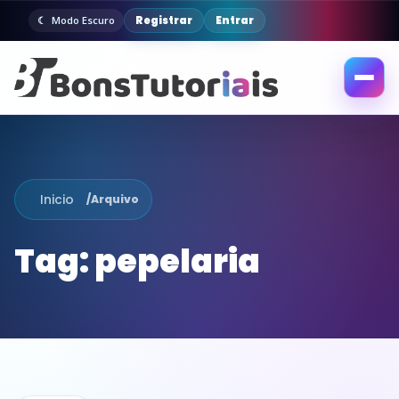
Registrar
Entrar
Modo Escuro
Abrir
menu
Inicio
/
Arquivo
Tag:
pepelaria