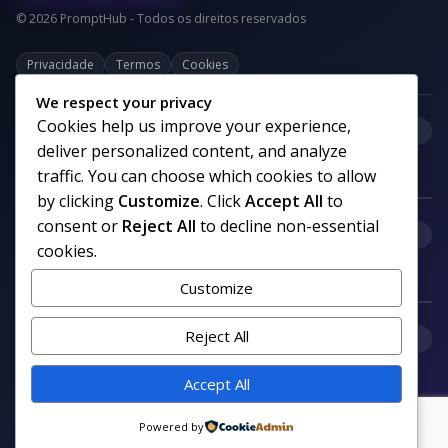
© 2026 PromptHub - Todos os direitos reservados
Privacidade
Termos
Cookies
We respect your privacy
Cookies help us improve your experience,
+
Categorias
deliver personalized content, and analyze
traffic. You can choose which cookies to allow
by clicking
Customize
. Click
Accept All
to
consent or
Reject All
to decline non-essential
+
Links uteis
cookies.
Customize
+
Reject All
Comunidade
Accept All
Siga nosso canal no WhatsApp
Powered by