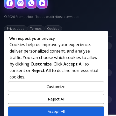
© 2026 PromptHub - Todos os direitos reservados
Privacidade
Termos
Cookies
We respect your privacy
Cookies help us improve your experience,
+
Categorias
deliver personalized content, and analyze
traffic. You can choose which cookies to allow
by clicking
Customize
. Click
Accept All
to
consent or
Reject All
to decline non-essential
+
Links uteis
cookies.
Customize
+
Reject All
Comunidade
Accept All