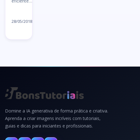
eficiente…
Ler
artigo
28/05/2018
→
Domine a IA generativa de forma prática e criativa.
Aprenda a criar imagens incríveis com tutoriais,
guias e dicas para iniciantes e profissionais.