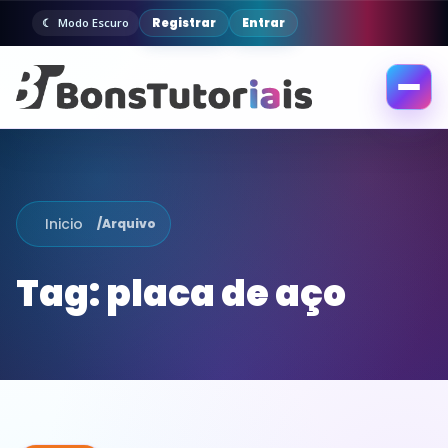
Registrar
Entrar
Modo Escuro
Abrir
menu
Inicio
/
Arquivo
Tag:
placa de aço