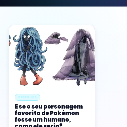
DESENHOS
E se o seu personagem
favorito de Pokémon
fosse um humano,
como ele seria?