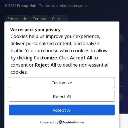
© 2026 PromptHub - Todos os direitos reservados
Privacidade
Termos
Cookies
We respect your privacy
Cookies help us improve your experience,
+
Categorias
deliver personalized content, and analyze
traffic. You can choose which cookies to allow
by clicking
Customize
. Click
Accept All
to
consent or
Reject All
to decline non-essential
+
Links uteis
cookies.
Customize
+
Reject All
Comunidade
Accept All
Siga nosso canal no WhatsApp
Powered by