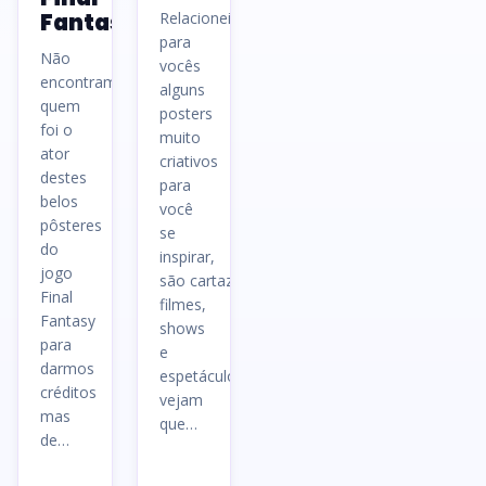
Fantasy
Relacionei
para
Não
vocês
encontramos
alguns
quem
posters
foi o
muito
ator
criativos
destes
para
belos
você
pôsteres
se
do
inspirar,
jogo
são cartazes de
Final
filmes,
Fantasy
shows
para
e
darmos
espetáculos,
créditos
vejam
mas
que…
de…
Ler
Ler