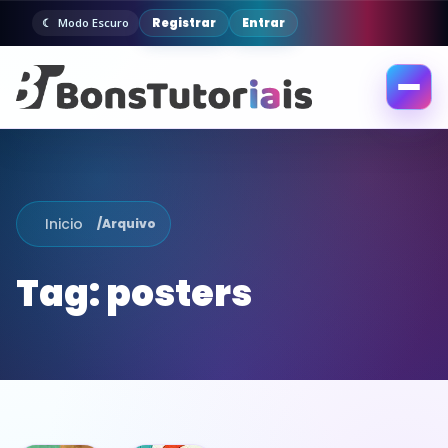
Registrar
Entrar
Modo Escuro
Abrir
menu
Inicio
/
Arquivo
Tag:
posters