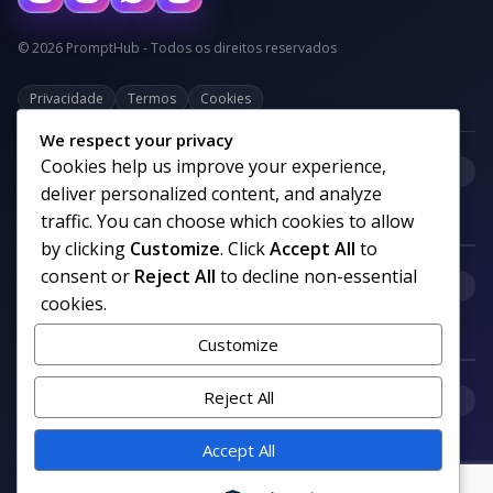
© 2026 PromptHub - Todos os direitos reservados
Privacidade
Termos
Cookies
We respect your privacy
Cookies help us improve your experience,
+
Categorias
deliver personalized content, and analyze
traffic. You can choose which cookies to allow
by clicking
Customize
. Click
Accept All
to
consent or
Reject All
to decline non-essential
+
Links uteis
cookies.
Customize
+
Reject All
Comunidade
Accept All