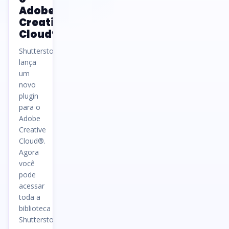
Adobe
Creative
Cloud®
Shutterstock
lança
um
novo
plugin
para o
Adobe
Creative
Cloud®.
Agora
você
pode
acessar
toda a
biblioteca
Shutterstock…