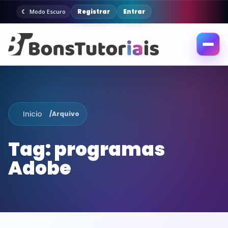
Registrar
Entrar
Modo Escuro
Abrir
menu
Inicio
/
Arquivo
Tag:
programas
Adobe