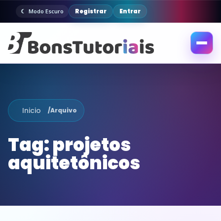
Registrar
Entrar
Modo Escuro
Abrir
menu
Inicio
/
Arquivo
Tag:
projetos
aquitetônicos