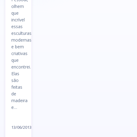
olhem
que
incrível
essas
esculturas
modernas
e bem
criativas
que
encontrei.
Elas
são
feitas
de
madeira
e…
Ler
artigo
13/06/2013
→